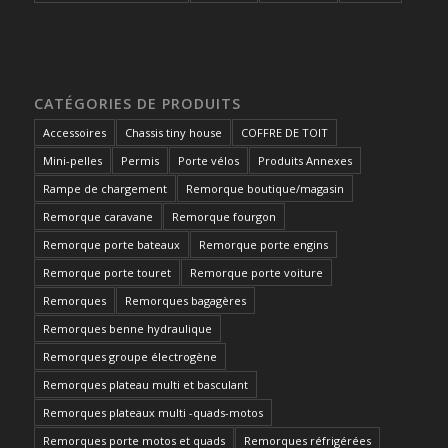
CATÉGORIES DE PRODUITS
Accessoires
Chassis tiny house
COFFRE DE TOIT
Mini-pelles
Permis
Porte vélos
Produits Annexes
Rampe de chargement
Remorque boutique/magasin
Remorque caravane
Remorque fourgon
Remorque porte bateaux
Remorque porte engins
Remorque porte touret
Remorque porte voiture
Remorques
Remorques bagagères
Remorques benne hydraulique
Remorques groupe électrogène
Remorques plateau multi et basculant
Remorques plateaux multi -quads-motos
Remorques porte motos et quads
Remorques réfrigérées