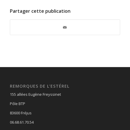
Partager cette publication
REMORQUES DE L’ESTÉREL
155 allées Eugène Freyssinet
Pôle BTP
83600 Fréjus
06.68.61.70.54