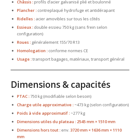
Châssis :
profils d’acier galvanisé plié et boulonné
Plancher :
contreplaqué hydrofuge et antidérapant
Ridelles :
acier amovibles sur tous les côtés
Essieux :
double essieu 750 kg (sans frein selon
configuration)
Roues :
généralement 155/70 R13
Homologation :
conforme normes CE
Usage :
transport bagages, matériaux, transport général
Dimensions & capacités
PTAC :
750 kg (modifiable selon besoin)
Charge utile approximative :
~473 kg (selon configuration)
Poids à vide approximatif :
~277 kg
Dimensions utiles du plateau :
2545 mm × 1510 mm
Dimensions hors tout :
env.
3720 mm × 1636 mm × 1110
mm